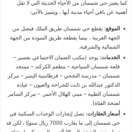
كما يعتبر حي شمسان من الأحياء الحديثة التي لا تقل
أهمية عن باقي أحياء مدينة أبها ، ويتميز بالآتي:
الموقع:
يقطع حي شمسان طريق الملك فيصل من
الجهة الغربية ، بينما يقطعه طريق السودة من الجهة
الشمالية والشرقية.
الخدمات:
يوجد (مكتب الضمان الاجتماعي بعسير –
قلعة شمسان السياحية – مطعم الكركند – مسجد
شمسان – مدرسة النجحي – قرطاسية اليسر – مركز
الدكتور عبدالله بن ثابت للجراحة والعيون – عيادة
شمسان الطبية – مبنى الهلال الأحمر. – مركز السامر
لصحة الفتاة).
أسعار العقارات
: تصل إيجارات الوحدات السكنية في
حي شمسان إلى ما يقارب 7000 ريال سنويًا ، لكن قد
تصل بعض الشقق إلى 18 ألف ريال سنويًا ، باستثناء