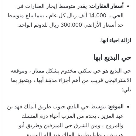
أسعار العقارات
: يقدر متوسط ​​إيجار العقارات في
الحي بـ 14.000 ألف ريال كل عام ، بينما يبلغ متوسط ​​
حد أسعار الأراضي 300.000 ريال للدونم الواحد.
ازالة احياء ابها
.
حي البديع ابها
حي البديع هو حي سكني مخدوم بشكل ممتاز ، وموقعه
الاستراتيجي قريب من أهم أجزاء مدينة أبها ، ويتميز بما
يلي:
الموقع:
يتوسط حي البادي جنوب طريق الملك فهد بن
عبد العزيز ، يحده من الغرب أحياء درة المنسك
والمروج ، ومن الشرق حي الميزفين وطريق أبو
هريرة ، ربطها بطريق الملك عبد الله السريع.