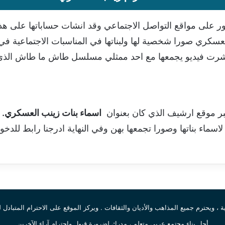
ور على مواقع التواصل الاجتماعي وقد انشات حساباتها على هذ
كري صورا شخصية لها ولبناتها في المناسبات الاجتماعية في ا
د نشرت فيديو يجمعها مع احد ممثلي مسلسل طاش ما طاش الذ
 عبر موقع ارشيف الذي كان بعنوان
اسماء بنات زينب العسكري.
ب
سماء بناتها وصورا تجمعها بهن وفي النهاية ادرجنا رابط للدخ
ية ، ويحترم جميع المذاهب والأديان والثقافات . ويركز الموقع على الاحترام المتبادل 
أجل بناء مجتمع عربي متعلم ، مدرك لضرورة قبول واحترام آراء الآخرين