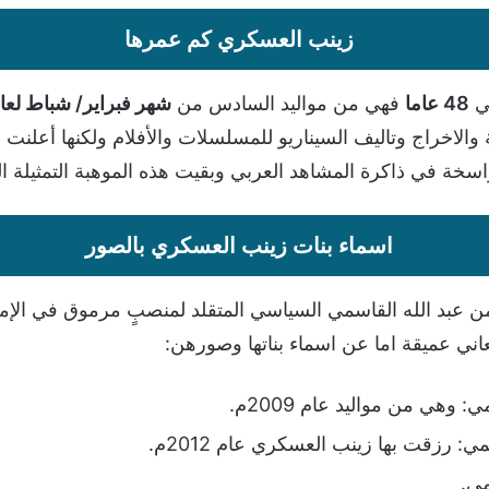
زينب العسكري كم عمرها
لي
48 عاما
فهي من مواليد السادس من
شهر فبراير/ شباط لعام 974
والاخراج وتاليف السيناريو للمسلسلات والأفلام ولكنها أعلنت ا
ة في ذاكرة المشاهد العربي وبقيت هذه الموهبة التمثيلة ال
اسماء بنات زينب العسكري بالصور
ن عبد الله القاسمي السياسي المتقلد لمنصبٍ مرموق في الإمار
ني عميقة اما عن اسماء بناتها وصورهن:
 وهي من مواليد عام 2009م.
ي: رزقت بها زينب العسكري عام 2012م.
مي.