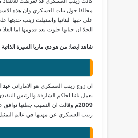
كانت زينب العسكري قد تعرضت للانتقاد من 
محالفا حول بنات العسكري وان هذه الاسما
على حبها لبناتها واستهلت زينب حديثها على
الحلا ان حياتها حلوت بعد قدومها اما الغلا 
شاهد ايضا:
من هو دي ماريا السيرة الذاتية
ان زوج زينب العسكري هو الاماراتي
عبد ا
يعمل نائبا لحاكم الشارقة والرئيس التنف
2009م
وقالت ان النصيب جعلتها توافق عل
زينب العسكري عن مهنتها في عالم التمثيل و