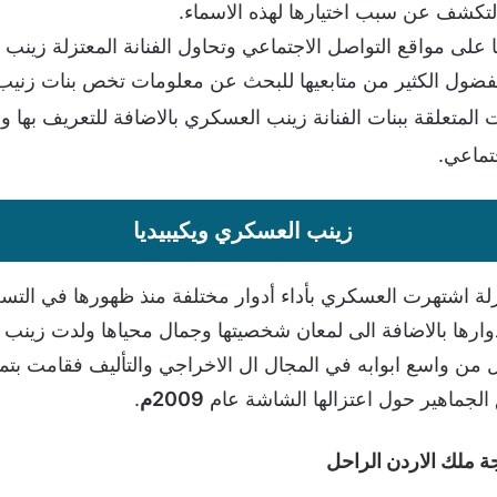
لتكشف عن سبب اختيارها لهذه الاسماء.
لى مواقع التواصل الاجتماعي وتحاول الفنانة المعتزلة زينب ال
 الفضول الكثير من متابعيها للبحث عن معلومات تخص بنات زني
المتعلقة ببنات الفنانة زينب العسكري بالاضافة للتعريف بها 
تماعي.
زينب العسكري ويكيبيديا
ة اشتهرت العسكري بأداء أدوار مختلفة منذ ظهورها في التسع
دوارها بالاضافة الى لمعان شخصيتها وجمال محياها ولدت زينب
 واسع ابوابه في المجال ال الاخراجي والتأليف فقامت بتمثيل
الجماهير حول اعتزالها الشاشة عام
2009م
.
ة ملك الاردن الراحل