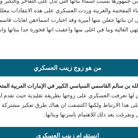
جمهورها بسبب اسماء بناتها التي تدل على التفاخر والتكبر وا
ء المفخمة والغريبة وردت العسكري على هذه الانتقادات معللة
 ان بناتها جعلن منها أميرة وقد اختارت اسماءهن لغايات قاسم 
فهي الغالية وما في اغلى منها واعقبت انها فخورة جدا ببناتها وان
من هو زوج زينب العسكري
لله بن سالم القاسمي السياسي الكبير في الإمارات العربية الم
يذي لها تعرفت العسكري على زوجها بطريقة تقليدية حيث تقدم
ى هذا الارتباط ولكنها اكتشفت ان هناك طرق تفكير مشتركة م
تفرغت بعد ذلك للاهتمام باسرتها وبناتها.
انستقرام زينب العسكري