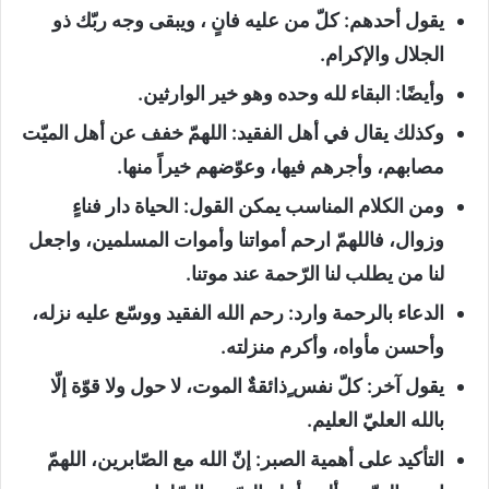
يقول أحدهم: كلّ من عليه فانٍ ، ويبقى وجه ربّك ذو
الجلال والإكرام.
وأيضًا: البقاء لله وحده وهو خير الوارثين.
وكذلك يقال في أهل الفقيد: اللهمّ خفف عن أهل الميّت
مصابهم، وأجرهم فيها، وعوّضهم خيراً منها.
ومن الكلام المناسب يمكن القول: الحياة دار فناءٍ
وزوال، فاللهمّ ارحم أمواتنا وأموات المسلمين، واجعل
لنا من يطلب لنا الرّحمة عند موتنا.
الدعاء بالرحمة وارد: رحم الله الفقيد ووسّع عليه نزله،
وأحسن مأواه، وأكرم منزلته.
يقول آخر: كلّ نفس ٍذائقةٌ الموت، لا حول ولا قوّة إلّا
بالله العليّ العليم.
التأكيد على أهمية الصبر: إنّ الله مع الصّابرين، اللهمّ