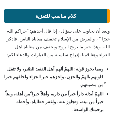
كلام مناسب للتعزية
وبعد أن نجاوب على سؤال ، إذا قال أحدهم: “جزاكم الله
خيرًا ” ، والغرض من الإسلام تخفيف معاناة الناس. فاذكر
الله. وهذا خير ما يريح الروح ويخفف من معاناة اهل
العزاء وهنا قمنا بإدراج سلسلة من العبارات والدعاء لكم:
ومما يجوز قوله: اللهمّ ألهم أهل الفقيد الصّبر، ولا تثقل
قلوبهم بالهمّ والحزن، واجزهم خير الجزاء واخلفهم خيرا
ًمن مصيبتهم.
اللهمّ أبدله داراً خيراً من داره، وأهلاً خيرا ًمن أهله، وبيتاً
خيراً من بيته، وتجاوز عنه، واغفر خطاياه، وأحطه
برحمتك الواسعة.