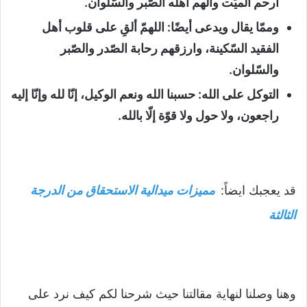
ارحم الميّت وألهم أهله الصّبر والسّلوان.
وممّا يقال ويدعى أيضًا: اللهمّ ألقِ على قلوب أهل
الفقيد السّكينة، وارزقهم رحابة الصّدر والصّبر
والسّلوان.
التوكل على الله: حسبنا الله ونعم الوكيل، إنّا لله وإنّا إليه
راجعون، ولا حول ولا قوّة إلّا بالله.
قد يعجبك ايضاً:
مميزات ميدالية الاستحقاق من الدرجة
الثالثة
وهنا وصلنا لنهاية مقالتنا حيث شرحنا لكم كيف نرد على