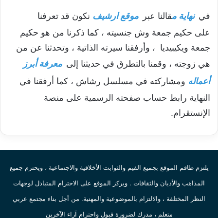
في
نهاية م
قالنا عبر
موقع ارشيف
نكون قد تعرفنا
على حكيم جمعة وش جنسيته ، كما ذكرنا من هو حكيم
جمعة ويكيبيديا ، وأرفقنا سيرته الذاتية ، وتحدثنا عن من
هي زوجته ، وقمنا بالتطرق في حديثنا إلى
معرفة أبرز
أعماله
ومشاركته في مسلسل رشاش ، كما أرفقنا في
النهاية رابط حساب صفحته الرسمية على منصة
الإنستقرام.
يلتزم طاقم الموقع بجميع القيم والثوابت الأخلاقية والاجتماعية ، ويحترم جميع
المذاهب والأديان والثقافات . ويركز الموقع على الاحترام المتبادل لوجهات
النظر المختلفة ، والالتزام بالموضوعية والمهنية. من أجل بناء مجتمع عربي
متعلم ، مدرك لضرورة قبول واحترام آراء الآخرين