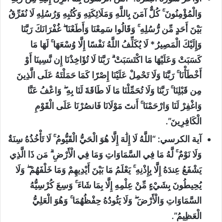
وَالْمُؤْمِنُونَ ۚ كُلٌّ آمَنَ بِاللَّهِ وَمَلَائِكَتِهِ وَكُتُبِهِ وَرُسُلِهِ لَا نُفَرِّقُ
بَيْنَ أَحَدٍ مِّن رُّسُلِهِ ۚ وَقَالُوا سَمِعْنَا وَأَطَعْنَا ۖ غُفْرَانَكَ رَبَّنَا
وَإِلَيْكَ الْمَصِيرُ* لَا يُكَلِّفُ اللَّهُ نَفْسًا إِلَّا وُسْعَهَا ۚ لَهَا مَا
كَسَبَتْ وَعَلَيْهَا مَا اكْتَسَبَتْ ۗ رَبَّنَا لَا تُؤَاخِذْنَا إِن نَّسِينَا أَوْ
أَخْطَأْنَا ۚ رَبَّنَا وَلَا تَحْمِلْ عَلَيْنَا إِصْرًا كَمَا حَمَلْتَهُ عَلَى الَّذِينَ
مِن قَبْلِنَا ۚ رَبَّنَا وَلَا تُحَمِّلْنَا مَا لَا طَاقَةَ لَنَا بِهِ ۖ وَاعْفُ عَنَّا
وَاغْفِرْ لَنَا وَارْحَمْنَا ۚ أَنتَ مَوْلَانَا فَانصُرْنَا عَلَى الْقَوْمِ
الْكَافِرِينَ”.
آية الكرسي: “اللَّهُ لَا إِلَٰهَ إِلَّا هُوَ الْحَيُّ الْقَيُّومُ ۚ لَا تَأْخُذُهُ سِنَةٌ
وَلَا نَوْمٌ ۚ لَّهُ مَا فِي السَّمَاوَاتِ وَمَا فِي الْأَرْضِ ۗ مَن ذَا الَّذِي
يَشْفَعُ عِندَهُ إِلَّا بِإِذْنِهِ ۚ يَعْلَمُ مَا بَيْنَ أَيْدِيهِمْ وَمَا خَلْفَهُمْ ۖ وَلَا
يُحِيطُونَ بِشَيْءٍ مِّنْ عِلْمِهِ إِلَّا بِمَا شَاءَ ۚ وَسِعَ كُرْسِيُّهُ
السَّمَاوَاتِ وَالْأَرْضَ ۖ وَلَا يَئُودُهُ حِفْظُهُمَا ۚ وَهُوَ الْعَلِيُّ
الْعَظِيمُ”.