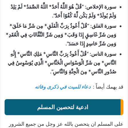
سورة الإخلاص: “قُلْ هُوَ اللَّهُ أَحَدٌ* اللَّهُ الصَّمَدُ* لَمْ يَلِدْ
وَلَمْ يُولَدْ* وَلَمْ يَكُن لَّهُ كُفُوًا أَحَدٌ”.
سورة الفلق: “قُلْ أَعُوذُ بِرَبِّ الْفَلَقِ* مِن شَرِّ مَا خَلَقَ*
وَمِن شَرِّ غَاسِقٍ إِذَا وَقَبَ* وَمِن شَرِّ النَّفَّاثَاتِ فِي الْعُقَدِ*
وَمِن شَرِّ حَاسِدٍ إِذَا حَسَدَ”.
سورة الناس: “قُلْ أَعُوذُ بِرَبِّ النَّاسِ* مَلِكِ النَّاسِ* إِلَٰهِ
النَّاسِ* مِن شَرِّ الْوَسْوَاسِ الْخَنَّاسِ* الَّذِي يُوَسْوِسُ فِي
صُدُورِ النَّاسِ* مِنَ الْجِنَّةِ وَالنَّاسِ”.
قد يهمك أيضاً :
دعاء للميت في ذكرى وفاته
ادعية لتحصين المسلم
على المسلم ان يتحصن بالله عز وجل من جميع الشرور