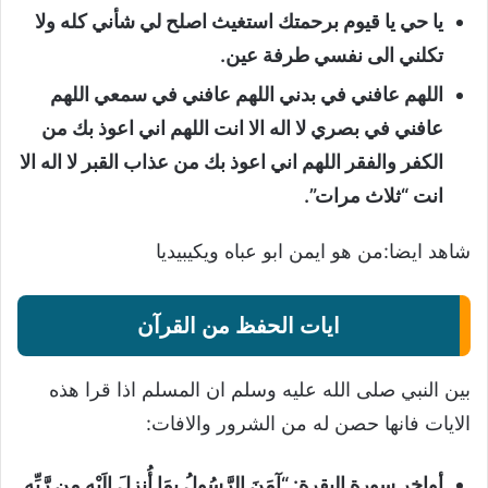
يا حي يا قيوم برحمتك استغيث اصلح لي شأني كله ولا
تكلني الى نفسي طرفة عين.
اللهم عافني في بدني اللهم عافني في سمعي اللهم
عافني في بصري لا اله الا انت اللهم اني اعوذ بك من
الكفر والفقر اللهم اني اعوذ بك من عذاب القبر لا اله الا
انت “ثلاث مرات”.
شاهد ايضا:
من هو ايمن ابو عباه ويكيبيديا
ايات الحفظ من القرآن
بين النبي صلى الله عليه وسلم ان المسلم اذا قرا هذه
الايات فانها حصن له من الشرور والافات:
أواخر سورة البقرة: “آمَنَ الرَّسُولُ بِمَا أُنزِلَ إِلَيْهِ مِن رَّبِّهِ