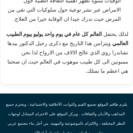
الوفيات سنويا تظهر اهمية الثقافة الطبية حول
الامراض عبر نشر توعية حول سلوكيات التي تقي من
المرض حيث ندرك جيدا ان الوقاية خيرا من العلاج.
لذلك يحتفل
العالم كل عام في يوم واحد يوليو بيوم الطبيب
العالمي
ويتزامن هذا التاريخ مع ذكرى رحيل الدكتور بيدها
تشاندرا روي الذي عالج الالاف من الارواح لذا نحن
ممنونين الى كل طبيب موهوب في العالم حيث ان صحتنا
هي اعظم ما نمتلك.
يلتزم طاقم الموقع بجميع القيم والثوابت الأخلاقية والاجتماعية ، ويحترم جميع
المذاهب والأديان والثقافات . ويركز الموقع على الاحترام المتبادل لوجهات
النظر المختلفة ، والالتزام بالموضوعية والمهنية. من أجل بناء مجتمع عربي
متعلم ، مدرك لضرورة قبول واحترام آراء الآخرين