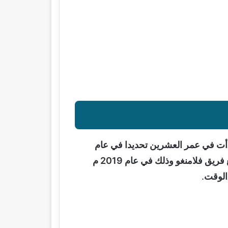
دأت في عمر العشرين تحديدا في عام
2016 م حيث انضم لصفوف نادي دايمونتي فيردي ونادي جوياينا سبورت وكانت بداية مسيرته الاحترافية مع فريق فلامنغو وذلك في عام 2019 م
.