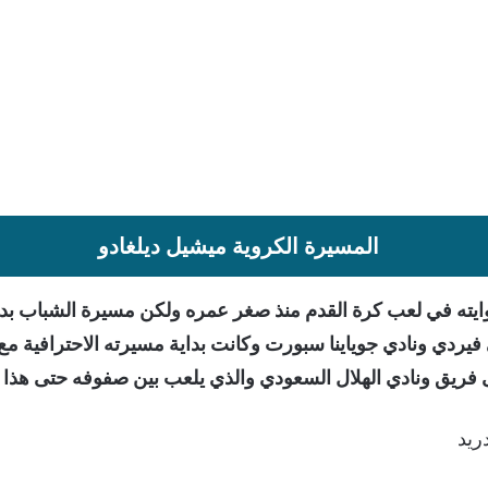
المسيرة الكروية ميشيل ديلغادو
وايته في لعب كرة القدم منذ صغر عمره ولكن مسيرة الشباب ب
ريد