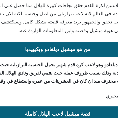
للاعبين لكرة القدم حقق نجاحات كبيرة للهلال مما حصل على الشه
قدم في العالم لانه لاعب برازيلي من اصل وجنسية لكنه الان 
للاعب تحقق والجمهور يريد معرفة قصته بشكل كامل وسنكتشف 
 هوية ميشيل وقصته وابرز المعلومات الواردة عنه.
من هو ميشيل ديلغادو ويكيبيديا
لغادو وهو لاعب كرة قدم شهير يحمل الجنسية البرازيلية حيث ول
عودية وذلك بسبب ظروف عمله حيث ينتمي لفريق ونادي الهلال
لاعب محترف منذ ان كان في العشرينات من عمره واستطاع في وقت
مجبري
قصة ميشيل لاعب الهلال كاملة