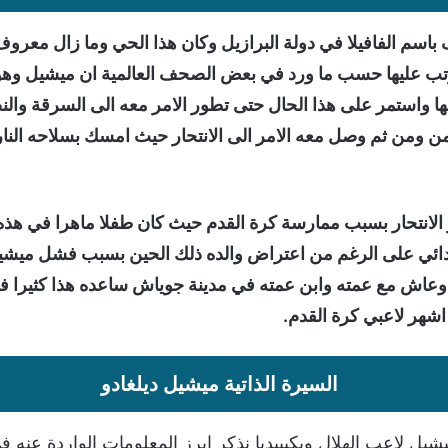
اسم الفافيلا في دولة البرازيل وكان هذا الحي وما زال معروف
رتب عليها حسب ما ورد في بعض الصحف العالمية ان ميشيل وهو ف
ها واستمر على هذا الحال حتى تطور الامر معه الى السرقة وال
ن الزمن ومن ثم وصل معه الامر الى الانتحار حيث امسك بسلاحه 
الانتحار بسبب ممارسة كرة القدم حيث كان طفلا ماهرا في هذه ا
بتدائي على الرغم من اعتراض والده ذلك الحين بسبب فشل ميشي
وعاش مع عمته وابن عمته في مدينة جوياش ساعده هذا كثيرا في 
اشهر لاعبي كرة القدم.
السيرة الذاتية ميشيل ديلغادو
 لاعب الهلال ويكيبيديا نذكر ابرز المعلومات الواردة عنه في 