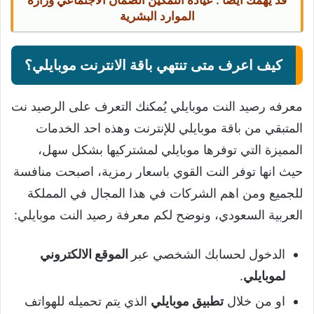
قد يهمك أيضاً :
عيادة التمكين الضمان الاجتماعي وزارة
الموارد البشرية
كيف اعرف متى تنتهي باقة الانترنت موبايلي؟
معرفه رصيد النت موبايلي يُمكنك التعرف على الرصيد نت
المتبقي من باقة موبايلي للإنترنت وهذه احد الخدمات
المميزة التي توفرها موبايلي لمشتركيها بشكل سهل،
حيث انها توفر النت القوي باسعار رمزية، اصبحت منافسة
للجميع ومن اهم الشركات في هذا المجال في المملكة
العربية السعودي، ونوضح لكم معرفة رصيد النت موبايلي:
الدخول لحسابك الشخصي عبر
الموقع الالكتروني
لموبايلي
.
او من خلال
تطبيق موبايلي
الذي يتم تحميله للهواتف