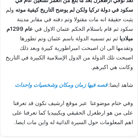
لقد توفي ارطغرل بعد ما بلغ من العمر تسعين عام في
سكود في دولة تركيا ولكن لم يوضح التاريخ كيفية موته
ولم
يثبت حقيقة انه مات مقتولا وتم دفنه في مقابر مدينة
سكود ثم قام باستلام الحكم عثمان الاول في
عام 1299م
ميلاديا
ثم تم تسميه الدولة باسم عثمان وتم تطورها
وتقدمها الى ان اصبحت امبراطورية كبيرة وبعد ذلك
اصبحت تلك الدولة من الدول الإسلامية الكبيرة في التاريخ
وكانت هي اكبرهم.
شاهد ايضا:
قصه فيها زمان ومكان وشخصيات واحداث
وفي ختام موضوعنا عبر موقع ارشيف نكون قد تعرفنا
على من هو ارطغرل الحقيقي ويكيبيديا كما تعرفنا على
اهم المعلومات حول السيرة الذاتية له واين مات ايضا.