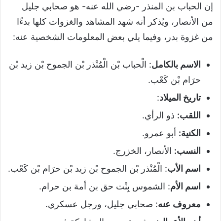
إن الحباب بن المنذر -رضي الله عنه- هو صحابي جليل
من الأنصار، ويُذكر أنه شهد المشاهد والغزوات كلها بدءًا
من غزوة بدر، وفيما يلي بعض المعلومات الشخصية عنه:
الاسم بالكامل
: الْحباب بْن الْمُنْذر بْن الجموح بْن زيد بْن
حرَام بْن كَعْب.
تاريخ الميلاد
:
اللقب:
ذو الرأي.
الكنية:
أبو عمرو.
النسب:
الأنصار، الخزرج.
اسم الأب
: الْمُنْذر بْن الجموح بْن زيد بْن حرَام بْن كَعْب.
اسم الأم
: الشموس بِنْت حق بن أمة بن حرام.
معروف عنه
: صحابي جليل، ورجل عسكري.