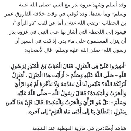
وقد أسلم وشهِد غزوة بدر مع النبي -صلى الله عليه
وسلم- وما بعدها، وقد تُوفي في وقت خلافة الفاروق عمر
بن الخطاب -رضي الله عنه-، أما عن لقب “ذو الرأي”،
فيعود إلى اللحظة التي أشار بها على النبي في غزوة بدر
أن ينزل المسلمون على ماء بدر، إذ ثبُت في السير أن
رسول الله -صلى الله عليه وسلم- قال لأصحابه:
“
أَشِيرُوا عَلَيَّ فِي الْمَنْزِلِ. فَقَالَ الْحُبَابُ بْنُ الْمُنْذِرِ لِرَسُولِ
اللَّهِ – صَلَّى اللَّهُ عَلَيْهِ وَسَلَّمَ -: أَرَأَيْت هَذَا الْمَنْزِلَ ، أَمَنْزِلٌ
أَنْزَلَكَهُ اللَّهُ؟ فَلَيْسَ لَنَا أَنْ نَتَقَدَّمَهُ وَلَا نَتَأَخَّرَهُ أَمْ هُوَ الرَّأْيُ
وَالْحَرْبُ وَالْمَكِيدَةُ؟ فَقَالَ رَسُولُ اللَّهِ – صَلَّى اللَّهُ عَلَيْهِ
وَسَلَّمَ -: بَلْ هُوَ الرَّأْيُ وَالْحَرْبُ وَالْمَكِيدَةُ. قَالَ: فَإِنَّ هَذَا لَيْسَ
بِمَنْزِلٍ ؛ انْطَلِقْ بِنَا إلَى أَدْنَى مَاءِ الْقَوْمِ” إلى آخره.
شاهد أيضًا:من هي مارية القبطية عند الشيعة