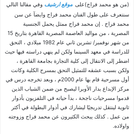
(من هو محمد فراج)على
موقع ارشيف
وفي مقالنا التالي
سنتعرف على طول الفنان محمد فراج وايضآ عن سن
محمد فراج . إن محمد فراج ممثل يحمل الجنسية
المصرية ، من مواليد العاصمة المصرية القاهرة بتاريخ 15
من شهر نوفمبر/ تشرين ثاني عام 1982 ميلادي ، التحق
للدراسة في معهد السينما ولكن لم ينهي دراسته فيها حيث
اضطر إلى الانتقال إلى كلية التجارة بجامعة القاهرة ،
ولكن بسبب عشقه للتمثيل التحق بمسرح الكلية وكانت
أول مسرحية قام بها عام 2000م ، وبعد تخرجه درس في
مركز الإبداع بدار الأوبرا ليصبح من ضمن الشباب الذين
قدموا مسرحيات ناجحة ، بدأ حياته في التلفزيون بأدوار
ثانوية لينتقل تدريجيًا ليشارك في أدوار البطولة في أكثر
من عمل . كذلك يبحث الكثيرون عن محمد فراج وزوجته
واولاده.