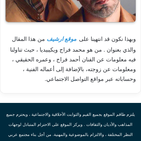
وبهذا نكون قد انتهينا على
موقع ارشيف
من هذا المقال
والذي بعنوان . من هو محمد فراج ويكيبيديا ، حيث تناولنا
فيه معلومات عن الفنان أحمد فراج ، وعمره الحقيقي ،
ومعلومات عن زوجته، بالإضافة إلى أعماله الفنية ،
وحساباته عبر مواقع التواصل الاجتماعي.
يلتزم طاقم الموقع بجميع القيم والثوابت الأخلاقية والاجتماعية ، ويحترم جميع
المذاهب والأديان والثقافات . ويركز الموقع على الاحترام المتبادل لوجهات
النظر المختلفة ، والالتزام بالموضوعية والمهنية. من أجل بناء مجتمع عربي