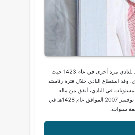
وفي عام 1416 ابتعد منصور الشادي عن العمل في نادي الاتحاد، ولكنه ظل يدعم النادي بشكل كبير. وعاد للنادي مرة أخرى في عام 1423 حيث
. وقد استطاع النادي خلال فترة رئاسته
وزت 2000 بطولة على كافة الرياضات والمستويات في النادي، أنفق من ماله
الخاص على النادي دعماً يصل قرابة نصف مليار ريال سعودي قبل أن يستقيل فجأة عن رئاسة النادي في نوفمبر 2007 الموافق عام 1428هـ في
بعة سنوات.