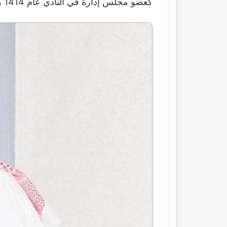
كعضو مجلس إدارة في النادي عام 1414 هجري تحت رئاسة عدنان الجمجوم، وبعد ذلك أصبح مشرفًا على فريق كرة القدم.