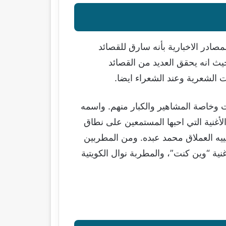
صادر الاخبارية بأنه سارق للقصائد
حيث انه يحقق العديد من القصائد
 الشعرية وعند الشعراء ايضا.
 وخاصة المشاهير والكبار منهم. واسمه
أغنية التي احبها المستمعين على نطاق
يه العملاق محمد عبده. ومن المطربين
قدم لهم ايضا بعض إبداعه الشعري المطرب حسين الجسمي ورابح صقر في ألبومه الجديد 2015 اغنية “وين كنت”، والمطربة نوال الكويتية