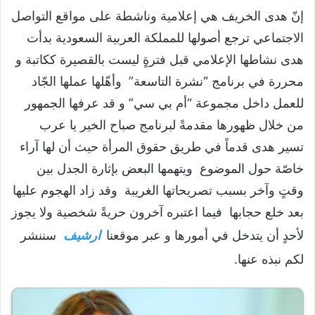
إنّ هدى الخريف هي إعلامية وناشطة على مواقع التواصل
الاجتماعي ترجع أصولها للمملكة العربية السعودية بدأت
هدى نشاطها الإعلامي قبل فترةٍ ليست بالقصيرة ككاتبة و
محررة في برنامج “نشرة التاسعة” وأهّلها عملها الجّاد
للعمل داخل مجموعة “أم بي سي” و قد عرفها الجمهور
من خلال ظهورها مقدمةً لبرنامج صباح الخير يا عرب
تسير هدى قدماً في طريق حقوق المرأة حيث أن لها آراء
خاصّة حول الموضوع ويتهمها البعض بإثارة الجدل بين
وقتٍ وآخر بسبب تصريحاتها الغريبة وقد زاد الهجوم عليها
بعد خلع حجابها فيما اعتبره آخرون حريةً شخصية ولا يجوز
لأحدٍ أن يتدخل في أمورها و عبر موقعنا
ارشيف
سننشر
لكم نبذه عنها.