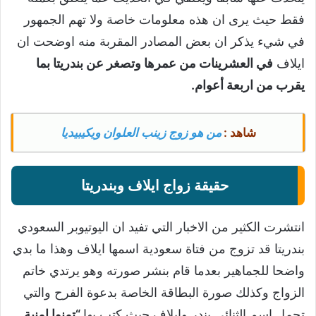
فقط حيث يرى ان هذه معلومات خاصة ولا تهم الجمهور
في شيء يذكر ان بعض المصادر المقربة منه اوضحت ان
ايلاف
في العشرينات من عمرها وتصغر عن بندريتا بما
يقرب من اربعة أعوام.
شاهد :
من هو زوج زينب العلوان ويكيبيديا
حقيقة زواج ايلاف وبندريتا
انتشرت الكثير من الاخبار التي تفيد ان اليوتيوبر السعودي
بندريتا قد تزوج من فتاة سعودية اسمها ايلاف وهذا ما بدي
واضحا للجماهير بعدما قام بنشر صورته وهو يرتدي خاتم
الزواج وكذلك صورة البطاقة الخاصة بدعوة الفرح والتي
تحمل اسم الثنائي بندر وايلاف حيث كتب بها
“تمنوا امنية