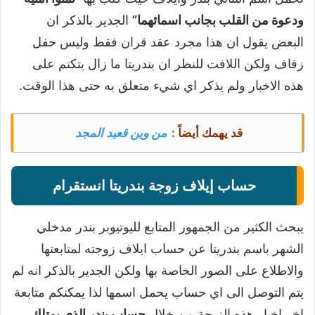
ودعوة من القلب بجانب اسمائهما”
الجدير بالذكر ان
البعض يقول ان هذا مجرد عقد قران فقط وليس حفل
زفاف ولكن اللافت للنظر ان بندريتا ما زال يتكتم على
هذه الاخبار ولم يذكر اي شيء متعلق به حتى هذا الوقت.
قد يهمك أيضاً :
من وين قعيد المجد
حساب إيلاف زوجة بندريتا انستقرام
يبحث الكثير من الجمهور المتابع لليوتيوبر بندر مدخلي
الشهر باسم بندريتا عن حساب ايلاف زوجته لمتابعتها
والاطلاع على الصور الخاصة بها ولكن الجدير بالذكر انه لم
يتم التوصل الى اي حساب يحمل اسمها لذا يمكنكم متابعة
اخر اخبار هذه الزيجة من خلال
حساب بندر الذي يمتلك