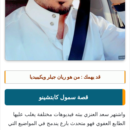
قد يهمك :
من هو ريان جيلر ويكيبيديا
قصة سمول كابتشينو
واشتهر سعد العنزي ببثه فيديوهات مختلفة يغلب عليها
الطابع العفوي فهو متحدث بارع يندمج في المواضيع التي