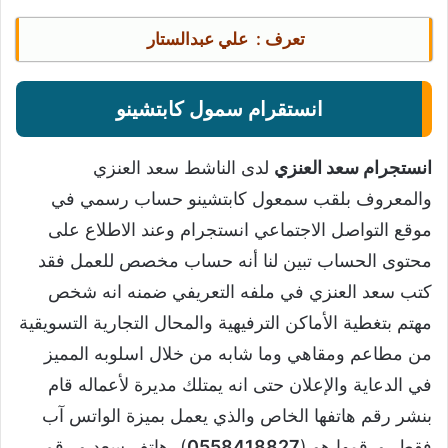
تعرف :
علي عبدالستار
انستقرام سمول كابتشينو
انستجرام سعد العنزي
لدى الناشط سعد العنزي
والمعروف بلقب سمعول كابتشينو حساب رسمي في
موقع التواصل الاجتماعي انستجرام وعند الاطلاع على
محتوى الحساب تبين لنا أنه حساب مخصص للعمل فقد
كتب سعد العنزي في ملفه التعريفي ضمنه انه شخص
مهتم بتغطية الأماكن الترفيهية والمحال التجارية التسويقية
من مطاعم ومقاهي وما شابه من خلال اسلوبه المميز
في الدعاية والإعلان حتى انه يمتلك مديرة لأعماله قام
بنشر رقم هاتفها الخاص والذي يعمل بميزة الواتس آب
فقط، ورقمها هو (
0558418827
)، هاتف سعد و رقم