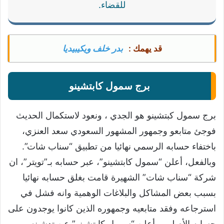
للقضاء.
قد يهمك :
بدر خلف ويكيبيديا
برج سمول كابتشينو
برج سمول كبتشينو هو الجدي ، ونعود لاستكمال الحديث
فوجئ متابعو وجمهور المشهور السعودي سعد العنزي،
باختفاء حسابه الرسمي نهائيا من تطبيق “سناب شات”.
وبالفعل، أعلن “سمول كابتشينو”، عبر حسابه بـ”تويتر”، ان
شركة “سناب شات” الشهيرة قامت بغلق حسابه نهائيا
بسبب بعض المشاكل والبلاغات الوهمية وانه فشل في
استرجاعه وفقد متابعيه وجمهوره الذين كانوا يوجدون على
حسابه الأصلي. وأعلن “سمول كابتشينو” عن تدشينه