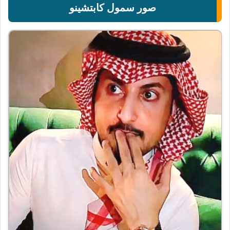
صور سمول كابتشينو