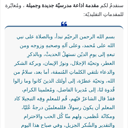
سنقدمُ لكم
مقدمة اذاعة مدرسيّة جديدة وجميلة
، ومُغايّرة
للمقدماتِ التقليديّة:
بسم الله الرحمن الرحيّم نبدأ، وبالصلاة على نبي
الله على مُحمد، وعلى آلهِ وصحبهِ وزوجه ومن
تبعهِ إلى يومِ الديّن نستهلُ الحديثْ، وبالذكرِ
العطر، وتحيّة الإجلال، ونورُ الإيمان، وبركة الشكر
والدعاء نلتقي الكلماتِ المُنمقة، أما بعد، سلامٌ من
الله، وتحيّة عطرّة، إلى أولئك الذينَ كانوا وما زالوا
قُدوة لنَا، إلى مُديرنا الفاضل، ومُعلمينا الكرام،
فقدْ قال الشاعرْ فيّهم، قُم للمعلمِ وفِه التبجيلا كاد
المعلم أن يكونَ رسولاً، فللمعلميّن درجةٌ عُليّا،
ومكانّة عُظمى، ولهم منّا كُل الحب والاحترام
والتقدير والشُكر الجزيل، وفي صباحِ هذا اليومِ