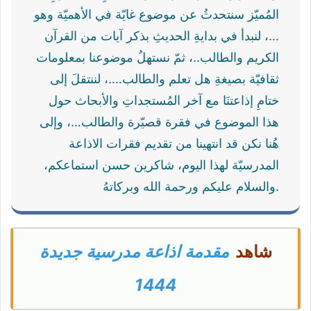
المُميّز سنتحدثُ عن موضوع غايّة في الأهميّة وهو
…، لنبدأ في بدايةِ الحديثِ بذكر آيات من القرآن
الكريم والطالب..، ثمّ نستهلُ موضوعنا بمعلومات
ثقافيّة بصيغةِ هل تعلم والطالب….، لننتقلَ إلى
ختامِ إذاعتنَا مع آخر المُستجداتِ والأبحاث حول
هذا الموضوع في فقرة قصيّرة والطالب…، وإلى
هُنا نكن قد انتهينا من تقديم فقرات الاذاعة
المدرسيّة لهذا اليوم، شاكرين حسن استماعكم،
والسلام عليكم ورحمة الله وبركاتهُ.
شاهد
مقدمة اذاعة مدرسية جديدة
1444