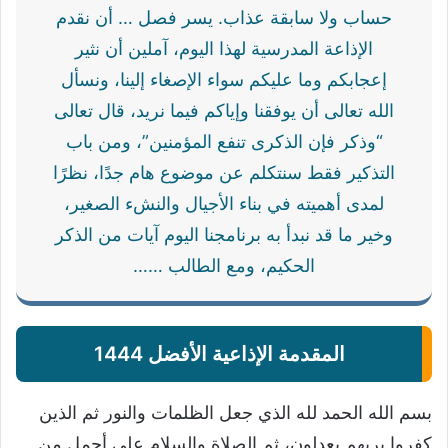
حساب ولا سابقة عذاب. يسر فصل … أن نقدم
الإذاعة المدرسية لهذا اليوم، آملين أن نثير
إعجابكم وما عليكم سواء الإصغاء إلينا، ونسأل
الله تعالى أن يوفقنا وإياكم فيما نريد، قال تعالى
“وذكر فإن الذكرى تنفع المؤمنين”، ومن باب
التذكير فقط سنتكلم عن موضوع هام جدًا، نظرًا
لمدى أهميته في بناء الأجيال والنشء الصغير،
وخير ما قد نبدأ به برنامجنا اليوم آيات من الذكر
الحكيم، ومع الطالب ……
المقدمة الإذاعية الأفضل 1444
بسم الله الحمد لله الذي جعل الظلمات والنور ثم الذين
كفروا بربهم يعدلون، ثم الصلاة والسلام على أجمل من