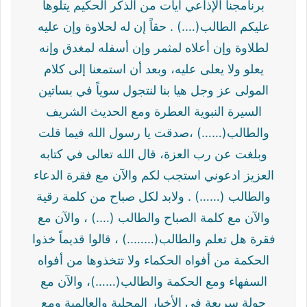
برنامجنا الإذاعي آيات من الذكر الحكيم يتلوها
عليكم الطالب(….) . حقاً إن له لحلاوة وإن عليه
لطلاوة وإن أعلاه لمثمر وإن أسفله لمغدق وإنه
يعلو ولا يعلى عليه، وبعد أن استمعنا إلى كلام
المولى عز وجل هيا بنا لنتجول سوياً في بساتين
السيرة النبوية العطرة ومع الحديث الشريف
والطالب(……) ،صدقت يا رسول الله فيما قلت
وبلغت عن رب العزة، قال الله تعالى في كتابه
العزيز ادعوني استجب لكم والآن مع فقرة الدعاء
والطالب (……) . ولابد لكل صباح من كلمة رقية
والآن مع كلمة الصباح والطالب (….) ، والآن مع
فقرة هل تعلم والطالب(……..) ، قالوا قديماً خذوا
الحكمة من أفواه الحكماء ولا تتخذوها من أفواه
السفهاء ومع الحكمة والطالب(……)، والآن مع
جولة سريعة في الأخبار المحلية والعالمية ومع