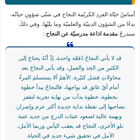
أساسُ حيّاة الفردِ الكريّمة النجاح في شتّى شؤونِ حياتّه،
بدءًا من الشؤون الدينيّة والعلميّة وما يليّها، وفي ذلكَ
سندرجُ
مقدمة اذاعة مدرسيّة عن النجاح
:
قد لا يأتي النجاحُ دُفعّة واحدة، إذْ أنّهُ يحتاجَ إلى
الكثيرِ من الجد والعملِ، وقد يأتي النجاحَ بعد
محاولاتِ فشل كثيّرة، الأهمُ ألا يستسلمَ المرءُ
أمام أيّ عائق قد يواجههُ، فالنجاحُ يبدأ خطوة
بخطوة، خطوة بدأت من نهاية تجربة لتقفز
بصاحبها إلى نقطة بداية جديدة أكثر عزم وإصرار،
وبهمة عالية لصعود عتبات الدرج من جديد عتبة
تلو الأخرى، النجاح قد يعقب اليأس وربما الأمل،
الأمل في تحقيق شيء جديد في الحياة.