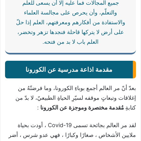
جميع المجالات فما عليه إلّا أن يسعى للعلم
والتعلّم، وأن يحرص على مجالسة العلماء
والاستفادة من أفكارهم ومعرفتهم، العلم إذا حلّ
على أرض لا يتركها قاحلة فنجدها تزهر وتخضر،
العلم باب لا بد من فتحه.
مقدمة اذاعة مدرسية عن الكورونا
بعدّ أنّ مر العالم أجمع بوباءِ الكورونا، وما فرضتّهُ من
إغلاقات وتبعاتٍ موقفه لسيّرِ الحياةِ الطبيعيّ، لا بدّ من
كتابةِ
مُقدمة مختصرة وموجزة عن الكورونا
:
لقد مر العالم بجائحة تسمى Covid-19 ، أودت بحياة
ملايين الأشخاص ، صغارًا وكبارًا ، فهي عدو شرس ، أضر