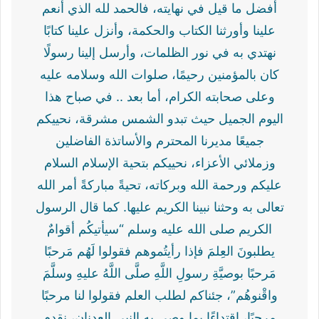
أفضل ما قيل في نهايته، فالحمد لله الذي أنعم
علينا وأورثنا الكتاب والحكمة، وأنزل علينا كتابًا
نهتدي به في نور الظلمات، وأرسل إلينا رسولًا
كان بالمؤمنين رحيمًا، صلوات الله وسلامه عليه
وعلى صحابته الكرام، أما بعد .. في صباح هذا
اليوم الجميل حيث تبدو الشمس مشرقة، نحييكم
جميعًا مديرنا المحترم والأساتذة الفاضلين
وزملائي الأعزاء، نحييكم بتحية الإسلام السلام
عليكم ورحمة الله وبركاته، تحيةً مباركةً أمر الله
تعالى به وحثنا نبينا الكريم عليها. كما قال الرسول
الكريم صلى الله عليه وسلم “سيأتيكُم أقوامٌ
يطلبونَ العِلمَ فإذا رأيتُموهم فقولوا لَهُم مَرحبًا
مَرحبًا بوصيَّةِ رسولِ اللَّهِ صلَّى اللَّهُ عليهِ وسلَّمَ
واقْنوهُم”، جئناكم لطلب العلم فقولوا لنا مرحبًا
مرحبًا، اقتداءًا بما وصى به النبي العدنان، نقدم